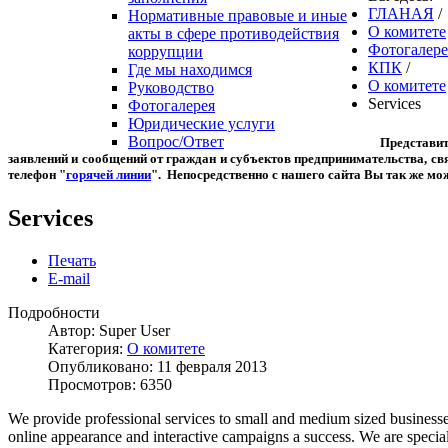
ГЛАНАЯ
/
Нормативные правовые и иные
О комитете
акты в сфере противодействия
Фотогалере
коррупции
КПК
/
Где мы находимся
О комитете
Руководство
Services
Фотогалерея
Юридические услуги
Вопрос/Ответ
Представите
заявлений и сообщений от граждан и субъектов предпринимательства, с
телефон "
горячей линии
". Непосредственно с нашего сайта Вы так же мож
Services
Печать
E-mail
Подробности
Автор:
Super User
Категория:
О комитете
Опубликовано: 11 февраля 2013
Просмотров: 6350
We provide professional services to small and medium sized business
online appearance and interactive campaigns a success. We are special