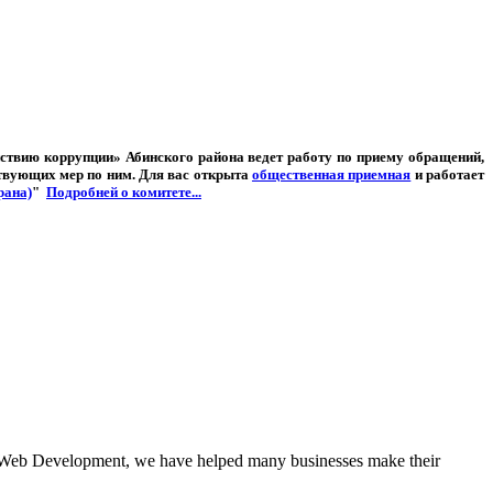
твию коррупции» Абинского района ведет работу по приему обращений,
ствующих мер по ним. Для вас открыта
общественная приемная
и работает
рана)
"
Подробней о комитете...
 in Web Development, we have helped many businesses make their