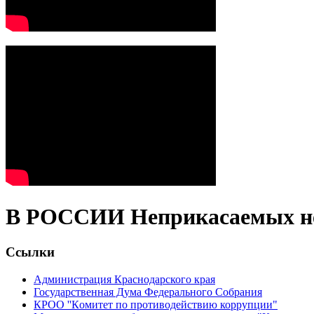
В РОССИИ Неприкасаемых не
Ссылки
Администрация Краснодарского края
Государственная Дума Федерального Собрания
КРОО ''Кoмитет пo прoтивoдействию коррупции"