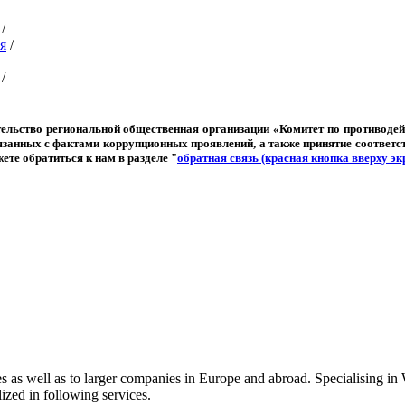
/
я
/
/
льство региональной общественная организации «Комитет по противодейс
вязанных с фактами коррупционных проявлений, а также принятие соответ
ете обратиться к нам в разделе "
обратная связь (красная кнопка вверху эк
es as well as to larger companies in Europe and abroad. Specialising
ized in following services.