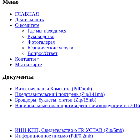
Меню
ГЛАВНАЯ
Деятельность
О комитете
Где мы находимся
Руководство
Фотогалерея
Юридические услуги
Вопрос/Ответ
Контакты »
Мы на карте
Документы
Визитная папка Комитета (Pdf/5mb)
Представительский портфель (Zip/141mb)
Брощюры, буклеты, статьи (Zip/15mb)
Национальный план противодействия коррупции на 2016-
ИНН-КПП, Свидетельство о ГР, УСТАВ (Zip/5mb)
Инфориционное письмо (Pdf/0.2mb)